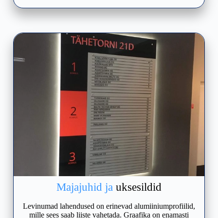
Majajuhid ja
uksesildid
Levinumad lahendused on erinevad alumiiniumprofiilid,
mille sees saab liiste vahetada. Graafika on enamasti