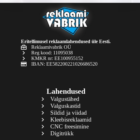
Eritellimusel reklaamlahendused üle Eesti.
Reklaamivabrik OÜ
Reg kood: 11095038
KMKR nr: EE100955152
IBAN: EE582200221026686520
Lahendused
Valgustähed
Valguskastid
Sildid ja viidad
Kleebisreklaamid
CNC freesimine
Digitrükk