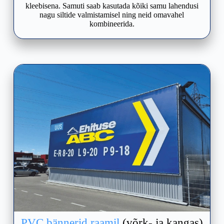
kleebisena. Samuti saab kasutada kõiki samu lahendusi
nagu siltide valmistamisel ning neid omavahel
kombineerida.
PVC bännerid raamil
(võrk- ja kangas)