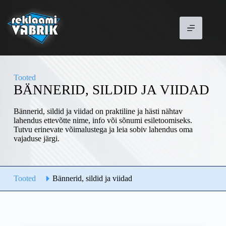
Jäta
sisu
vahele
Tooted
BÄNNERID, SILDID JA VIIDAD
Bännerid, sildid ja viidad on praktiline ja hästi nähtav
lahendus ettevõtte nime, info või sõnumi esiletoomiseks.
Tutvu erinevate võimalustega ja leia sobiv lahendus oma
vajaduse järgi.
Tooted
Bännerid, sildid ja viidad