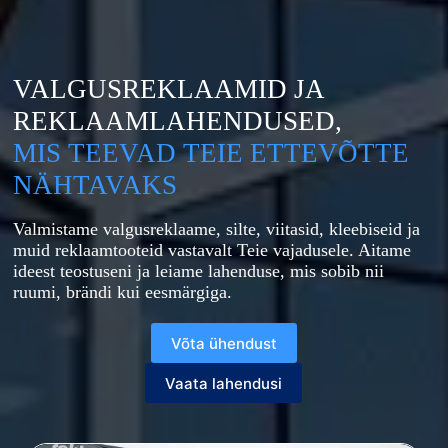
VALGUSREKLAAMID JA
REKLAAM­­LAHENDUSED,
MIS TEEVAD TEIE ETTEVÕTTE
NÄHTAVAKS
Valmistame valgusreklaame, silte, viitasid, kleebiseid ja
muid reklaamtooteid vastavalt Teie vajadusele. Aitame
ideest teostuseni ja leiame lahenduse, mis sobib nii
ruumi, brändi kui eesmärgiga.
Võta ühendust
Vaata lahendusi