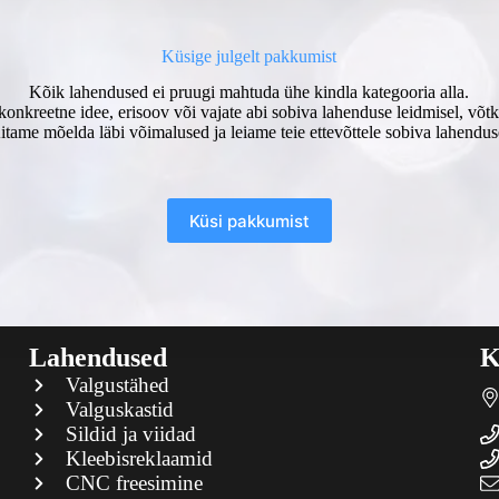
Küsige julgelt pakkumist
Kõik lahendused ei pruugi mahtuda ühe kindla kategooria alla.
konkreetne idee, erisoov või vajate abi sobiva lahenduse leidmisel, võ
itame mõelda läbi võimalused ja leiame teie ettevõttele sobiva lahendus
Küsi pakkumist
Lahendused
K
Valgustähed
Valguskastid
Sildid ja viidad
Kleebisreklaamid
CNC freesimine