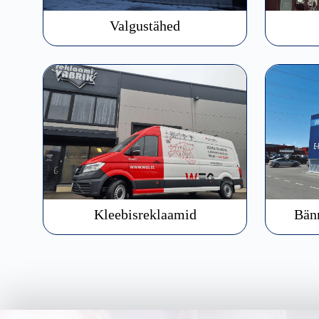
Valgustähed
Kleebisreklaamid
Bänn