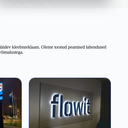
ilkupüüdev kleebisreklaam. Oleme toonud peamised lahendused
 võimalustega.