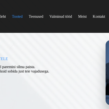
leht
Tooted
Teenused
Valminud tööd
Meist
Kontakt
TELE
l paremini silma paista.
ksid sobida just teie vajadusega.