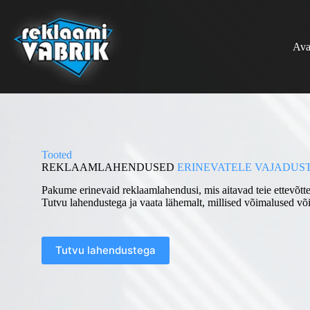
Jäta
sisu
vahele
Ava
Tooted
REKLAAM­LAHENDUSED
ERINEVATELE VAJADUS
Pakume erinevaid reklaamlahendusi, mis aitavad teie ettevõtte
Tutvu lahendustega ja vaata lähemalt, millised võimalused või
Tutvu lahendustega