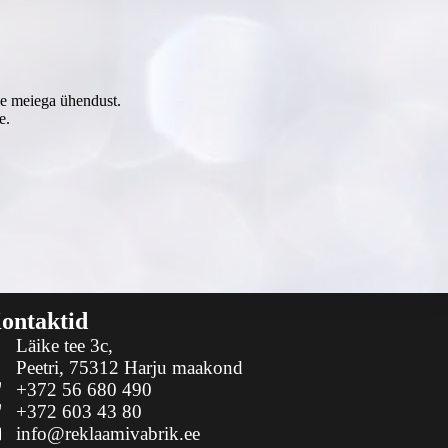
tke meiega ühendust.
e.
ontaktid
Läike tee 3c,
Peetri, 75312 Harju maakond
+372 56 680 490
+372 603 43 80
info@reklaamivabrik.ee