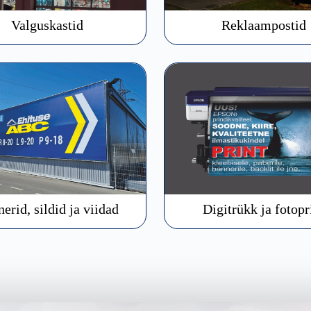
Valguskastid
Reklaampostid
erid, sildid ja viidad
Digitrükk ja fotopr