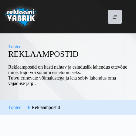
Jäta
sisu
vahele
Tooted
REKLAAMPOSTID
Reklaampostid on hästi nähtav ja esinduslik lahendus ettevõtte
nime, logo või sõnumi esiletoomiseks.
Tutvu erinevate võimalustega ja leia sobiv lahendus oma
vajaduse järgi.
Tooted
Reklaampostid