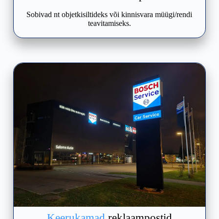
Sobivad nt objetkisiltideks või kinnisvara müügi/rendi
teavitamiseks.
Keerukamad
reklaampostid