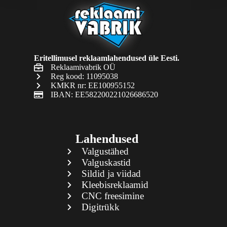
Eritellimusel reklaamlahendused üle Eesti.
Reklaamivabrik OÜ
Reg kood: 11095038
KMKR nr: EE100955152
IBAN: EE582200221026686520
Lahendused
Valgustähed
Valguskastid
Sildid ja viidad
Kleebisreklaamid
CNC freesimine
Digitrükk