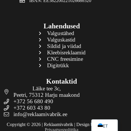
IBAN: EE582200221026686520
Lahendused
Valgustähed
Valguskastid
Sildid ja viidad
Kleebisreklaamid
CNC freesimine
Digitrükk
Kontaktid
Läike tee 3c,
Peetri, 75312 Harju maakond
+372 56 680 490
+372 603 43 80
info@reklaamivabrik.ee
EN
Copyright © 2026 | Reklaamivabrik | Design by
Aron Lätt
|
ET
Privaatsuspoliitika