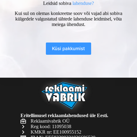
Leidsid sobiva
lahenduse?
Kui sul on olemas konkreetne soov või vajad abi sobiva
külgedele valgustatud tähtede lahenduse leidmisel, võta
meiega ühendust.
Küsi pakkumist
Eritellimusel reklaamlahendused üle Eesti.
Reklaamivabrik OÜ
Reg kood: 11095038
KMKR nr: EE100955152