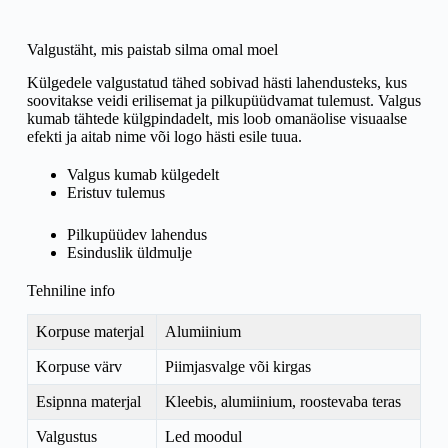
Valgustäht, mis paistab silma omal moel
Külgedele valgustatud tähed sobivad hästi lahendusteks, kus
soovitakse veidi erilisemat ja pilkupüüdvamat tulemust. Valgus
kumab tähtede külgpindadelt, mis loob omanäolise visuaalse
efekti ja aitab nime või logo hästi esile tuua.
Valgus kumab külgedelt
Eristuv tulemus
Pilkupüüdev lahendus
Esinduslik üldmulje
Tehniline info
Korpuse materjal
Alumiinium
Korpuse värv
Piimjasvalge või kirgas
Esipnna materjal
Kleebis, alumiinium, roostevaba teras
Valgustus
Led moodul