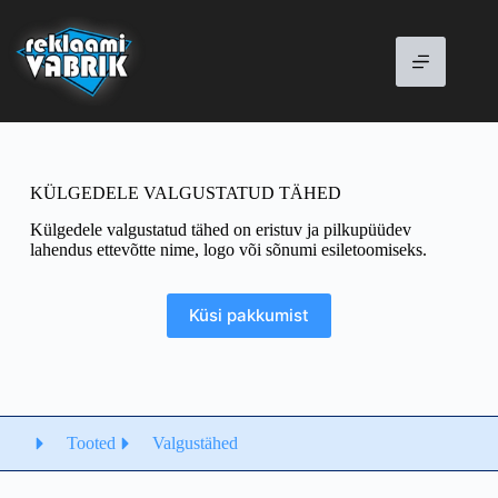
Jäta
sisu
vahele
KÜLGEDELE VALGUSTATUD TÄHED
Külgedele valgustatud tähed on eristuv ja pilkupüüdev
lahendus ettevõtte nime, logo või sõnumi esiletoomiseks.
Küsi pakkumist
Tooted
Valgustähed